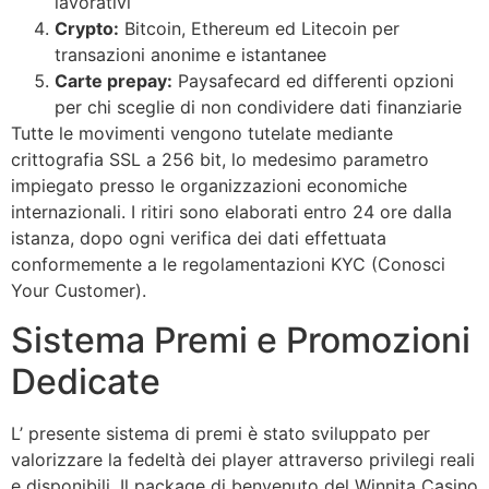
lavorativi
Crypto:
Bitcoin, Ethereum ed Litecoin per
transazioni anonime e istantanee
Carte prepay:
Paysafecard ed differenti opzioni
per chi sceglie di non condividere dati finanziarie
Tutte le movimenti vengono tutelate mediante
crittografia SSL a 256 bit, lo medesimo parametro
impiegato presso le organizzazioni economiche
internazionali. I ritiri sono elaborati entro 24 ore dalla
istanza, dopo ogni verifica dei dati effettuata
conformemente a le regolamentazioni KYC (Conosci
Your Customer).
Sistema Premi e Promozioni
Dedicate
L’ presente sistema di premi è stato sviluppato per
valorizzare la fedeltà dei player attraverso privilegi reali
e disponibili. Il package di benvenuto del Winnita Casino