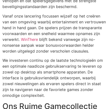
verlopen en dat spelersgegevens met de strengste
beveiligingsstandaarden zijn beschermd.
Vanaf onze lancering focussen wijzelf op het creëren
van een omgeving waarbij entertainment en vertrouwen
hand in hand gaan. De spelers prijzen de transparante
voorwaarden en een snelheid waarmee opnames zijn
verwerkt.
WinThere
blijft bekend vanwege zijn no-
nonsense aanpak waar bonusvoorwaarden helder
worden uitgelegd zonder verscholen clausules.
We investeren continu op de laatste technologieën om
een optimale naadloze gebruikservaring te leveren op
zowel op desktop als smartphone apparaten. De
interface is gebruiksvriendelijk ontworpen, waarbij
zowel nieuwelingen als ervaren spelers direct in staat
zijn te navigeren naar de favoriete games zonder
onnodige complexiteit.
Ons Ruime Gamecollectie