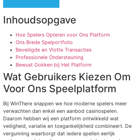
Inhoudsopgave
Hoe Spelers Opteren voor Ons Platform
Ons Brede Spelportfolio
Beveiligde en Vlotte Transacties
Professionele Ondersteuning
Bewust Gokken bij Het Platform
Wat Gebruikers Kiezen Om
Voor Ons Speelplatform
Bij WinThere snappen we hoe moderne spelers meer
verwachten dan enkel een aanbod casinospelen.
Daarom hebben wij een platform ontwikkeld wat
veiligheid, variatie en toegankelijkheid combineert. De
vergunning waarborgt dat iedere spellen eerlijk