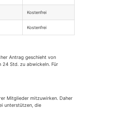
Kostenfrei
Kostenfrei
cher Antrag geschieht von
 24 Std. zu abwickeln. Für
erer Mitglieder mitzuwirken. Daher
i unterstützen, die