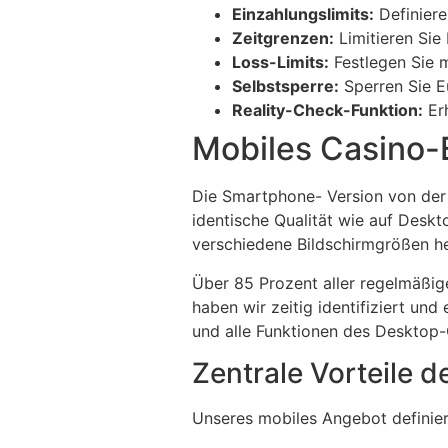
Einzahlungslimits:
Definiere
Zeitgrenzen:
Limitieren Sie 
Loss-Limits:
Festlegen Sie m
Selbstsperre:
Sperren Sie E
Reality-Check-Funktion:
Erh
Mobiles Casino-
Die Smartphone- Version von der
identische Qualität wie auf Deskt
verschiedene Bildschirmgrößen her
Über 85 Prozent aller regelmäßig
haben wir zeitig identifiziert und
und alle Funktionen des Desktop
Zentrale Vorteile d
Unseres mobiles Angebot definier