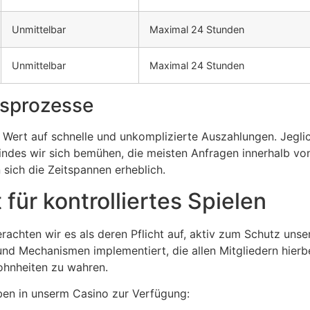
Unmittelbar
Maximal 24 Stunden
Unmittelbar
Maximal 24 Stunden
sprozesse
 Wert auf schnelle und unkomplizierte Auszahlungen. Jegli
indes wir sich bemühen, die meisten Anfragen innerhalb von
 sich die Zeitspannen erheblich.
ür kontrolliertes Spielen
 erachten wir es als deren Pflicht auf, aktiv zum Schutz uns
nd Mechanismen implementiert, die allen Mitgliedern hierbe
wohnheiten zu wahren.
en in unserm Casino zur Verfügung: